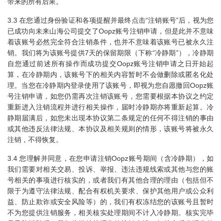
带来的所有后果。
3.3 在您通过身份验证和各项提醒并最终点击“注销账号”后，视为您
已成功向未来山海公司提交了Oopz账号注销申请，但是此并不意味
着该账号必然完全符合注销条件，也并不意味着该账号已被永久注
销。我们将为该账号提供7天的保留期限（下称“冷静期”），冷静期
自您通过前述所有操作而成功提交Oopz账号注销申请之日开始起
算，在冷静期内，该账号下的相关内容暂时不会做删除或匿名化处
理。当您在冷静期内登录使用了该账号，即视为您自愿撤回Oopz账
号注销申请，如您仍需再次注销该账号，您需要根据本协议之约定
重新进入注销流程并进行相关操作，届时冷静期亦将重新起算。冷
静期届满后，如您未出现本协议第二条规定的任何不得注销的事由
或其他违反法律法规、本协议及相关规则的情形，该账号将被永久
注销，不得恢复。
3.4 您理解并同意，在您申请注销Oopz账号期间（含冷静期），如
我们需要对相关交易、投诉、举报、违法违规线索或其他与您的账
号相关的事项进行核实的，或者我们有其他合理的理由（包括但不
限于为遵守法律法规、配合有权机关要求、保护其他用户或公众利
益、防止欺诈或安全风险等）的，我们有权冻结您的该账号且暂时
不为您提供注销服务，相关核实处理期间不计入冷静期。核实完毕